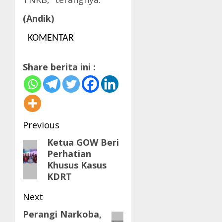
(Andik)
KOMENTAR
Share berita ini :
Post
Previous
navigation
Ketua GOW Beri
Previous
Perhatian
post:
Khusus Kasus
KDRT
Next
Perangi Narkoba,
Next