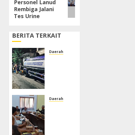
Personel Lanud
post:
Rembiga Jalani
Tes Urine
BERITA TERKAIT
Daerah
PDAM
Tak
Alirkan
Air,
Warga
Jalan
Tengku
Daerah
Umar
DPRD
Lorong
Kabupaten
Keluhkan
Pekalongan
Ketergantungan
Dorong
Distribusi
Percepatan