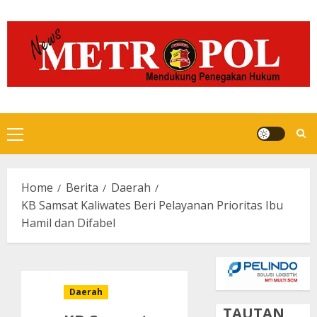
Skip
to
content
Primary
Menu
Home
Berita
Daerah
KB Samsat Kaliwates Beri Pelayanan Prioritas Ibu
Hamil dan Difabel
Daerah
TAUTAN