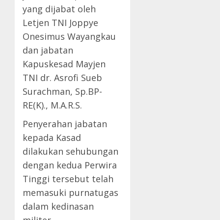
yang dijabat oleh
Letjen TNI Joppye
Onesimus Wayangkau
dan jabatan
Kapuskesad Mayjen
TNI dr. Asrofi Sueb
Surachman, Sp.BP-
RE(K)., M.A.R.S.
Penyerahan jabatan
kepada Kasad
dilakukan sehubungan
dengan kedua Perwira
Tinggi tersebut telah
memasuki purnatugas
dalam kedinasan