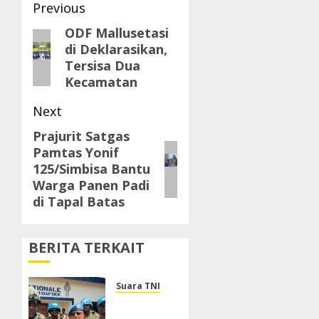
Post
Previous
navigation
ODF Mallusetasi
Previous
di Deklarasikan,
post:
Tersisa Dua
Kecamatan
Next
Prajurit Satgas
Next
Pamtas Yonif
post:
125/Simbisa Bantu
Warga Panen Padi
di Tapal Batas
BERITA TERKAIT
Suara TNI
Dukung