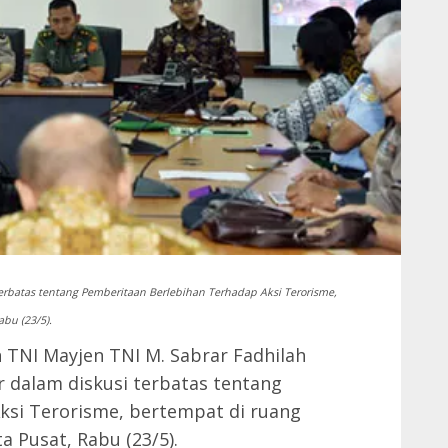
terbatas tentang Pemberitaan Berlebihan Terhadap Aksi Terorisme,
abu (23/5).
TNI Mayjen TNI M. Sabrar Fadhilah
r dalam diskusi terbatas tentang
ksi Terorisme, bertempat di ruang
a Pusat, Rabu (23/5).