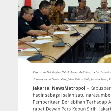
Kapuspen TNI Mayjen TNI M. Sabrar Fadhilah, hadiri diskusi 
di ruang rapat Dewan Pers, Jalan Kebun Sirih, Jakarta Pusat, R
Jakarta, NewsMetropol
– Kapuspen 
hadir sebagai salah satu narasumbe
Pemberitaan Berlebihan Terhadap A
rapat Dewan Pers Kebun Sirih, Jakart