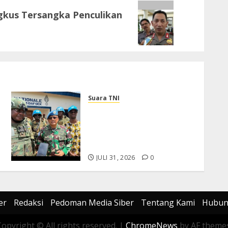
gkus Tersangka Penculikan
Suara TNI
Dukung Perlindungan
Warga Sipil, DFC MINUSCA
Mayjen TNI M Asmi Tinjau
Kondisi Operasional
JULI 31, 2026
0
er
Redaksi
Pedoman Media Siber
Tentang Kami
Hubun
Copyright © All rights reserved.
|
ChromeNews
by AF themes