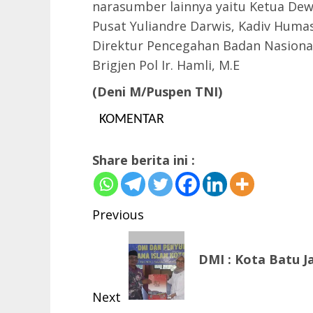
narasumber lainnya yaitu Ketua Dew
Pusat Yuliandre Darwis, Kadiv Humas 
Direktur Pencegahan Badan Nasiona
Brigjen Pol Ir. Hamli, M.E
(Deni M/Puspen TNI)
KOMENTAR
Share berita ini :
Post
Previous
navigation
Previous
DMI : Kota Batu J
post:
Next