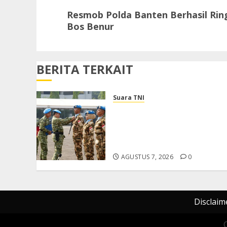
Next
Resmob Polda Banten Berhasil Rin
post:
Bos Benur
BERITA TERKAIT
Suara TNI
Panglima TNI Sambut
Kepulangan Satgas Kizi TNI
Kontingen Garuda XX-V
MONUSCO
AGUSTUS 7, 2026
0
Disclaim