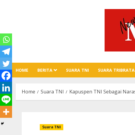
Skip
to
content
HOME
BERITA
SUARA TNI
SUARA TRIBRATA
Home
Suara TNI
Kapuspen TNI Sebagai Naras
Suara TNI