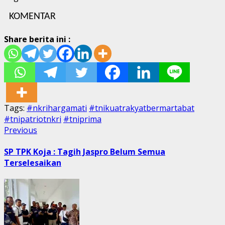
KOMENTAR
Share berita ini :
Tags:
#nkrihargamati
#tnikuatrakyatbermartabat
#tnipatriotnkri
#tniprima
Post
Previous
Previous
post:
navigation
SP TPK Koja : Tagih Jaspro Belum Semua
Terselesaikan