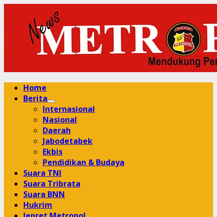
Skip
to
content
Primary
Home
Menu
Berita
Internasional
Nasional
Daerah
Jabodetabek
Ekbis
Pendidikan & Budaya
Suara TNI
Suara Tribrata
Suara BNN
Hukrim
Jepret Metropol