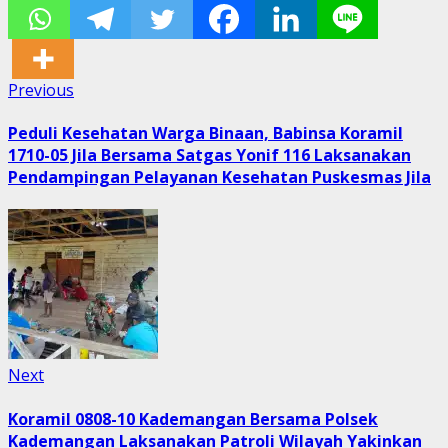
Post
Previous
Previous
post:
navigation
Peduli Kesehatan Warga Binaan, Babinsa Koramil
1710-05 Jila Bersama Satgas Yonif 116 Laksanakan
Pendampingan Pelayanan Kesehatan Puskesmas Jila
Next
Next
post:
Koramil 0808-10 Kademangan Bersama Polsek
Kademangan Laksanakan Patroli Wilayah Yakinkan