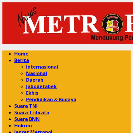
Skip
to
content
Primary
Home
Menu
Berita
Internasional
Nasional
Daerah
Jabodetabek
Ekbis
Pendidikan & Budaya
Suara TNI
Suara Tribrata
Suara BNN
Hukrim
Jepret Metropol