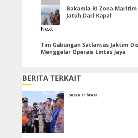
navigation
Previous
Bakamla RI Zona Maritim 
post:
Jatuh Dari Kapal
Next
Next
Tim Gabungan Satlantas Jaktim Di
post:
Menggelar Operasi Lintas Jaya
BERITA TERKAIT
Suara Tribrata
Polresta Sumenep Buka
Posko Darurat, Respon
Cepat Penanganan Korban
Kebakaran KM Mutiara
Sentosa 2
AGUSTUS 4, 2026
0