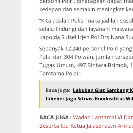
personil Polri, diharapkan dapat men
kedepan dan semakin meningkat k
“Kita adalah Polisi maka jadilah sos
selalu lindungi dan layanani masyar
Kapolda Sulsel Irjen Pol Drs Nana Su
Sebanyak 12.240 personel Polri yang di
Polki dan 304 Polwan, jumlah tersebu
Tugas Umum, 497 Bintara Brimob, 
Tamtama Polair.
Baca Juga:
Lakukan Giat Sambang 
Cibeber Jaga Situasi Kondusifitas Wi
BACA JUGA :
Wadan Lantamal VI Dam
Beserta Ibu Ketua Jalasenastri Armad