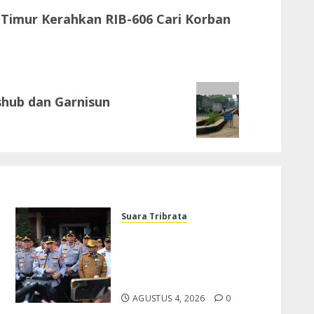
Timur Kerahkan RIB-606 Cari Korban
shub dan Garnisun
Suara Tribrata
Polda Banten Gelar Apel
Kesiapsiagaan Karhutla
2026, Perkuat Sinergi
Antisipasi Bencana
AGUSTUS 4, 2026
0