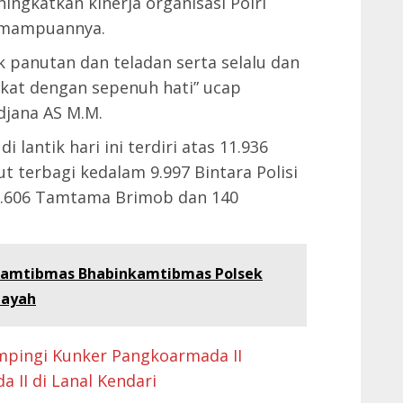
ingkatkan kinerja organisasi Polri
emampuannya.
ok panutan dan teladan serta selalu dan
akat dengan sepenuh hati” ucap
djana AS M.M.
 lantik hari ini terdiri atas 11.936
t terbagi kedalam 9.997 Bintara Polisi
1.606 Tamtama Brimob dan 140
Kamtibmas Bhabinkamtibmas Polsek
layah
pingi Kunker Pangkoarmada II
a II di Lanal Kendari