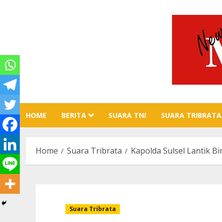
Skip
to
content
HOME
BERITA
SUARA TNI
SUARA TRIBRATA
Home
Suara Tribrata
Kapolda Sulsel Lantik Bi
Suara Tribrata