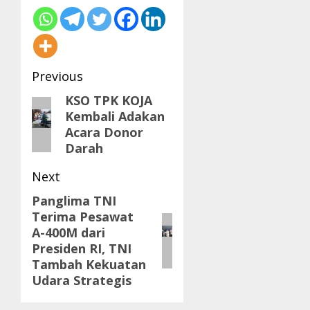
Post
Previous
navigation
KSO TPK KOJA
Previous
Kembali Adakan
post:
Acara Donor
Darah
Next
Panglima TNI
Next
Terima Pesawat
post:
A-400M dari
Presiden RI, TNI
Tambah Kekuatan
Udara Strategis