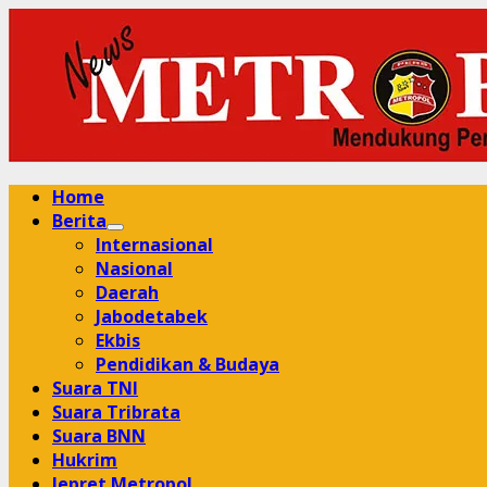
Skip
to
content
Primary
Home
Menu
Berita
Internasional
Nasional
Daerah
Jabodetabek
Ekbis
Pendidikan & Budaya
Suara TNI
Suara Tribrata
Suara BNN
Hukrim
Jepret Metropol