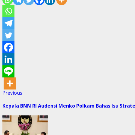
Post
Previous
Previous
post:
navigation
Kepala BNN RI Audensi Menko Polkam Bahas Isu Strat