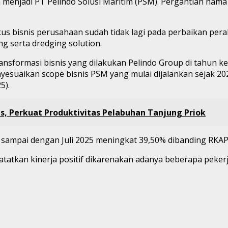
 menjadi PT Pelindo Solusi Maritim (PSM). Pergantian nama
us bisnis perusahaan sudah tidak lagi pada perbaikan perala
g serta dredging solution.
nsformasi bisnis yang dilakukan Pelindo Group di tahun ke-
uaikan scope bisnis PSM yang mulai dijalankan sejak 202
5).
s, Perkuat Produktivitas Pelabuhan Tanjung Priok
ampai dengan Juli 2025 meningkat 39,50% dibanding RKAP 
catatkan kinerja positif dikarenakan adanya beberapa peke