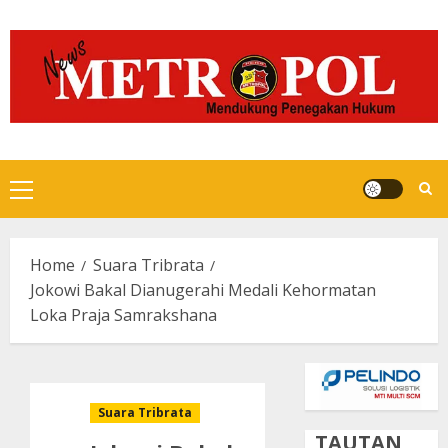
Skip
to
content
Primary
Menu
Home
Suara Tribrata
Jokowi Bakal Dianugerahi Medali Kehormatan
Loka Praja Samrakshana
Suara Tribrata
TAUTAN