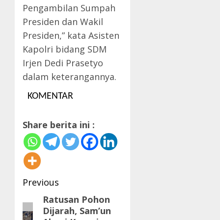
Pengambilan Sumpah
Presiden dan Wakil
Presiden,” kata Asisten
Kapolri bidang SDM
Irjen Dedi Prasetyo
dalam keterangannya.
KOMENTAR
Share berita ini :
Post
Previous
navigation
Ratusan Pohon
Previous
Dijarah, Sam’un
post: