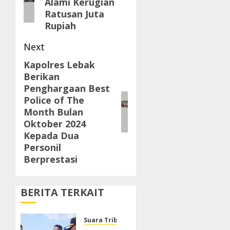
Alami Kerugian
Ratusan Juta
Rupiah
Next
Kapolres Lebak
Next
Berikan
post:
Penghargaan Best
Police of The
Month Bulan
Oktober 2024
Kepada Dua
Personil
Berprestasi
BERITA TERKAIT
Suara Tribrata