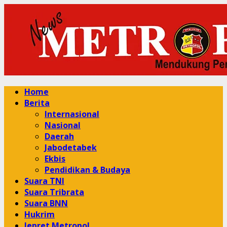
Skip
to
content
Primary
Home
Menu
Berita
Internasional
Nasional
Daerah
Jabodetabek
Ekbis
Pendidikan & Budaya
Suara TNI
Suara Tribrata
Suara BNN
Hukrim
Jepret Metropol