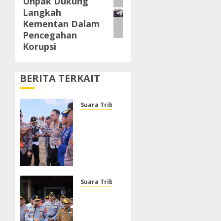
Unpak Dukung
post:
Langkah
Kementan Dalam
Pencegahan
Korupsi
BERITA TERKAIT
Suara Tribrata
Polresta
Sumenep
Buka
Posko
Darurat,
Respon
Cepat
Suara Tribrata
Penanganan
Polda
Korban
Banten
Kebakaran
Gelar