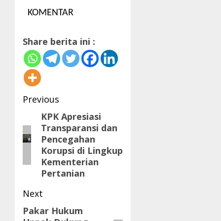
KOMENTAR
Share berita ini :
Post
Previous
navigation
KPK Apresiasi
Previous
Transparansi dan
post:
Pencegahan
Korupsi di Lingkup
Kementerian
Pertanian
Next
Pakar Hukum
Next