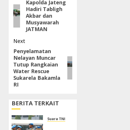
navigation
Kapolda Jateng
Previous
Hadiri Tabligh
post:
Akbar dan
Musyawarah
JATMAN
Next
Penyelamatan
Next
Nelayan Muncar
post:
Tutup Rangkaian
Water Rescue
Sukarela Bakamla
RI
BERITA TERKAIT
Suara TNI
Panglima