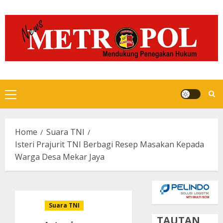
Skip
to
content
Primary
Menu
Home
Suara TNI
Isteri Prajurit TNI Berbagi Resep Masakan Kepada
Warga Desa Mekar Jaya
Suara TNI
TAUTAN