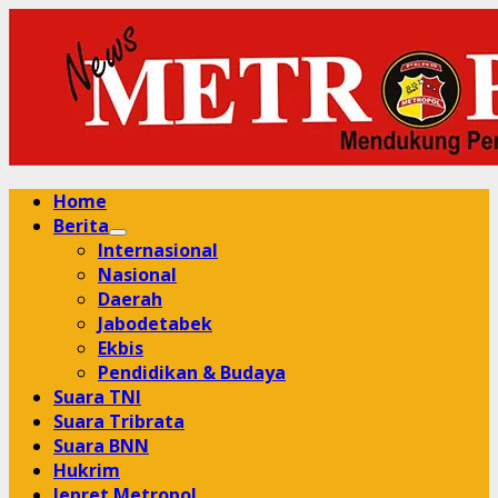
Skip
to
content
Primary
Home
Menu
Berita
Internasional
Nasional
Daerah
Jabodetabek
Ekbis
Pendidikan & Budaya
Suara TNI
Suara Tribrata
Suara BNN
Hukrim
Jepret Metropol