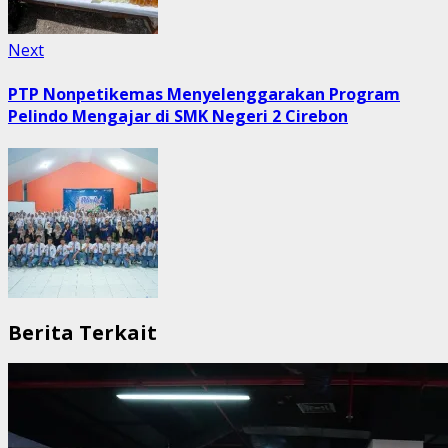
Next
Next
post:
PTP Nonpetikemas Menyelenggarakan Program
Pelindo Mengajar di SMK Negeri 2 Cirebon
Berita Terkait