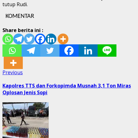
tutup Rudi.
KOMENTAR
Share berita ini :
Post
Previous
Previous
post:
navigation
Kapolres TTS dan Forkopimda Musnah 3,1 Ton Miras
Oplosan Jenis Sopi