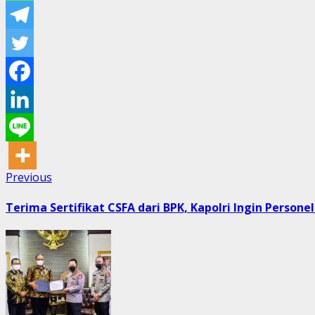
Post
Previous
Previous
post:
navigation
Terima Sertifikat CSFA dari BPK, Kapolri Ingin Persone