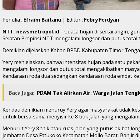
Penulia :
Efraim Baitanu
| Editor :
Febry Ferdyan
NTT, newsmetropol.id
– Cuaca hujan di sertai angin, gu
Selatan Propinsi NTT mengalami longsor dan putus total t
Demikian dijelaskan Kaban BPBD Kabupaten Timor Tengah S
Yery menjelaskan, bahwa intensitas hujan pada satu pekan t
mengalami longsor dan putus total mengakibatkan masyarak
kendaraan roda dua sedangkan kendaraan roda empat ke ata
Baca Juga:
PDAM Tak Alirkan Air, Warga Jalan Teng
Kendati demikian menuruy Yery agar masyarakat tidak kes
untuk bersa-sama menyisir ke 8 titik jalan yang mengala
Menurut Yery 8 titik atau ruas jalan yang putus akibat lo
jembatan Desa Fatukoko Kecamatan Mollo Barat, Banjir