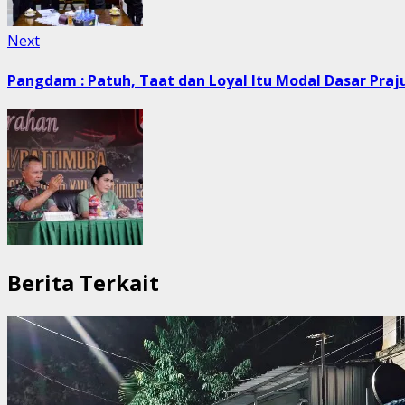
Next
Next
post:
Pangdam : Patuh, Taat dan Loyal Itu Modal Dasar Praju
Berita Terkait