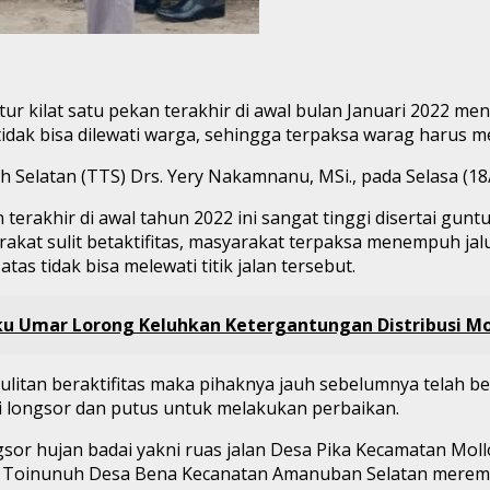
ntur kilat satu pekan terakhir di awal bulan Januari 2022 m
idak bisa dilewati warga, sehingga terpaksa warag harus me
elatan (TTS) Drs. Yery Nakamnanu, MSi., pada Selasa (18/
erakhir di awal tahun 2022 ini sangat tinggi disertai guntur
at sulit betaktifitas, masyarakat terpaksa menempuh jalur 
s tidak bisa melewati titik jalan tersebut.
ku Umar Lorong Keluhkan Ketergantungan Distribusi Mo
ulitan beraktifitas maka pihaknya jauh sebelumnya telah b
mi longsor dan putus untuk melakukan perbaikan.
ngsor hujan badai yakni ruas jalan Desa Pika Kecamatan Mol
 di Toinunuh Desa Bena Kecanatan Amanuban Selatan mere