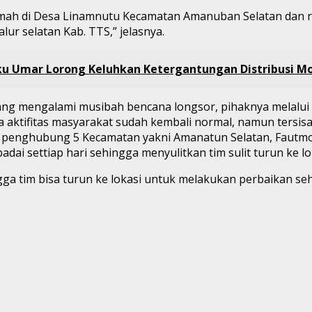
mah di Desa Linamnutu Kecamatan Amanuban Selatan dan rua
r selatan Kab. TTS,” jelasnya.
ku Umar Lorong Keluhkan Ketergantungan Distribusi Mo
an yang mengalami musibah bencana longsor, pihaknya melal
ga aktifitas masyarakat sudah kembali normal, namun tersisa 
 penghubung 5 Kecamatan yakni Amanatun Selatan, Fautmoll
dai settiap hari sehingga menyulitkan tim sulit turun ke lo
ga tim bisa turun ke lokasi untuk melakukan perbaikan sehi