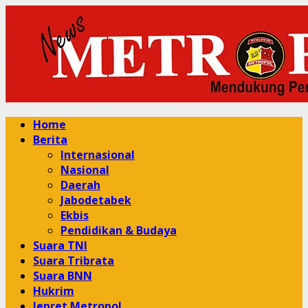
Skip
to
content
Primary
Home
Menu
Berita
Internasional
Nasional
Daerah
Jabodetabek
Ekbis
Pendidikan & Budaya
Suara TNI
Suara Tribrata
Suara BNN
Hukrim
Jepret Metropol