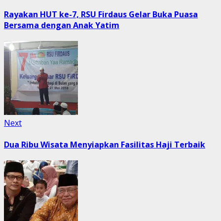
post:
navigation
Rayakan HUT ke-7, RSU Firdaus Gelar Buka Puasa
Bersama dengan Anak Yatim
Next
Next
post:
Dua Ribu Wisata Menyiapkan Fasilitas Haji Terbaik