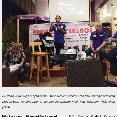
PT. Roda Sakti Surya Megah selaku Main Dealer Yamaha area NTB, memperkenalkan
produk baru Yamaha Lexi, di Lombok Epicentrum Mall, Kota Mataram, NTB, Ahad
(27/5).
Mataram, NewsMetropol
– PT. Roda Sakti Surya