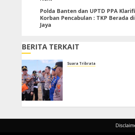
Next
Polda Banten dan UPTD PPA Klarifi
Korban Pencabulan : TKP Berada d
post:
Jaya
BERITA TERKAIT
Suara Tribrata
Polresta Sumenep Buka
Posko Darurat, Respon
Cepat Penanganan Korban
Kebakaran KM Mutiara
Sentosa 2
AGUSTUS 4, 2026
0
Disclaim