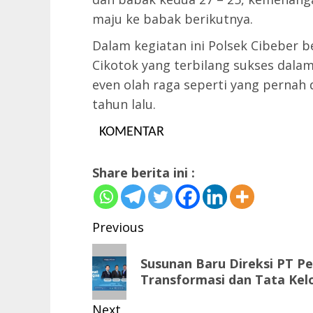
maju ke babak berikutnya.
Dalam kegiatan ini Polsek Cibeber 
Cikotok yang terbilang sukses dala
even olah raga seperti yang pernah
tahun lalu.
KOMENTAR
Share berita ini :
Post
Previous
navigation
Previous
Susunan Baru Direksi PT P
post:
Transformasi dan Tata Kel
Next