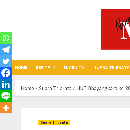
Skip
to
content
HOME
BERITA
SUARA TNI
SUARA TRIBRATA
Home
Suara Tribrata
HUT Bhayangkara ke-80, 
Suara Tribrata