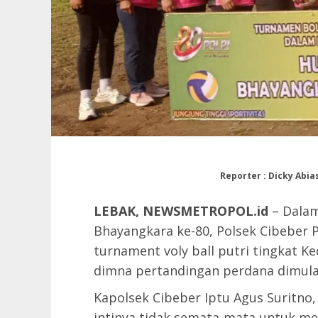
Reporter : Dicky Abia
LEBAK, NEWSMETROPOL.id
– Dala
Bhayangkara ke-80, Polsek Cibeber 
turnament voly ball putri tingkat K
dimna pertandingan perdana dimulai 
Kapolsek Cibeber Iptu Agus Suritno
intinya tidak semata-mata untuk men