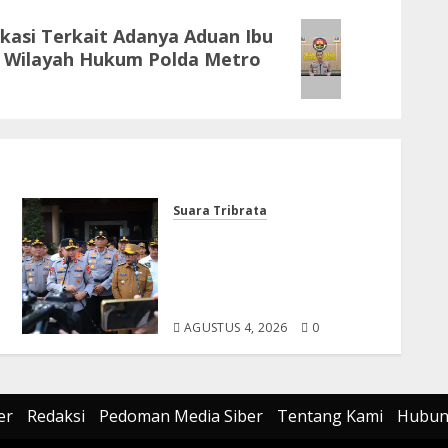
kasi Terkait Adanya Aduan Ibu
i Wilayah Hukum Polda Metro
Suara Tribrata
Polda Banten Gelar Apel
Kesiapsiagaan Karhutla
2026, Perkuat Sinergi
Antisipasi Bencana
AGUSTUS 4, 2026
0
er
Redaksi
Pedoman Media Siber
Tentang Kami
Hubun