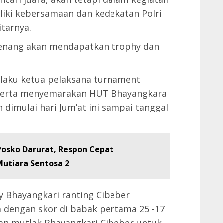
liki kebersamaan dan kedekatan Polri
tarnya.
menang akan mendapatkan trophy dan
elaku ketua pelaksana turnament
 serta menyemarakan HUT Bhayangkara
n dimulai hari Jum’at ini sampai tanggal
osko Darurat, Respon Cepat
utiara Sentosa 2
y Bhayangkari ranting Cibeber
 dengan skor di babak pertama 25 -17
an mutlak Bhayangkari Cibeber untuk