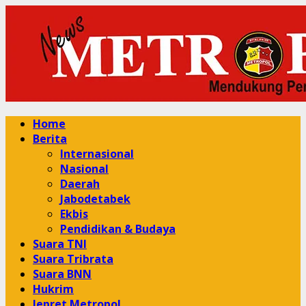
Skip
to
content
Primary
Home
Menu
Berita
Internasional
Nasional
Daerah
Jabodetabek
Ekbis
Pendidikan & Budaya
Suara TNI
Suara Tribrata
Suara BNN
Hukrim
Jepret Metropol