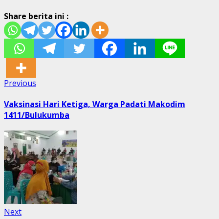
Share berita ini :
Post
Previous
Previous
post:
navigation
Vaksinasi Hari Ketiga, Warga Padati Makodim
1411/Bulukumba
Next
Next