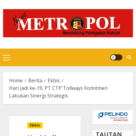
Skip
to
content
Primary
Menu
Home
Berita
Ekbis
Hari Jadi ke-19, PT CTP Tollways Komitmen
Lakukan Sinergi Strategis
Ekbis
TAUTAN