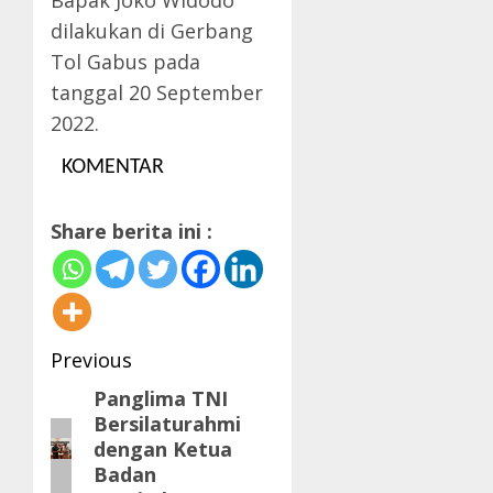
Bapak Joko Widodo
dilakukan di Gerbang
Tol Gabus pada
tanggal 20 September
2022.
KOMENTAR
Share berita ini :
Post
Previous
navigation
Panglima TNI
Previous
Bersilaturahmi
post:
dengan Ketua
Badan