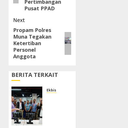
Pertimbangan
Pusat PPAD
Next
Propam Polres
Next
Muna Tegakan
post:
Ketertiban
Personel
Anggota
BERITA TERKAIT
Ekbis
Terima
Kunjungan
Delegasi
Madagaskar,
IPC TPK