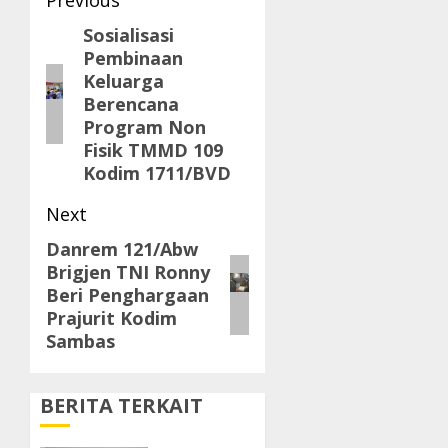
Post
navigation
Sosialisasi
Previous
Pembinaan
post:
Keluarga
Berencana
Program Non
Fisik TMMD 109
Kodim 1711/BVD
Next
Danrem 121/Abw
Next
Brigjen TNI Ronny
post:
Beri Penghargaan
Prajurit Kodim
Sambas
BERITA TERKAIT