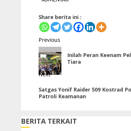
KOMENTAR
Share berita ini :
Post
Previous
navigation
Previous
Inilah Peran Keenam P
post:
Tiara
Next
Next
Satgas Yonif Raider 509 Kostrad 
post:
Patroli Keamanan
BERITA TERKAIT