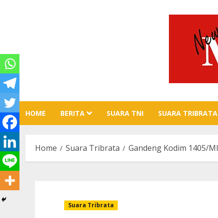
Skip
to
content
HOME
BERITA
SUARA TNI
SUARA TRIBRATA
Home
Suara Tribrata
Gandeng Kodim 1405/Mlt
Suara Tribrata