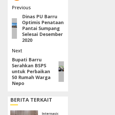
Post
Previous
navigation
Dinas PU Barru
Previous
Optimis Penataan
post:
Pantai Sumpang
Selesai Desember
2020
Next
Bupati Barru
Next
Serahkan BSPS
post:
untuk Perbaikan
50 Rumah Warga
Nepo
BERITA TERKAIT
Internasional