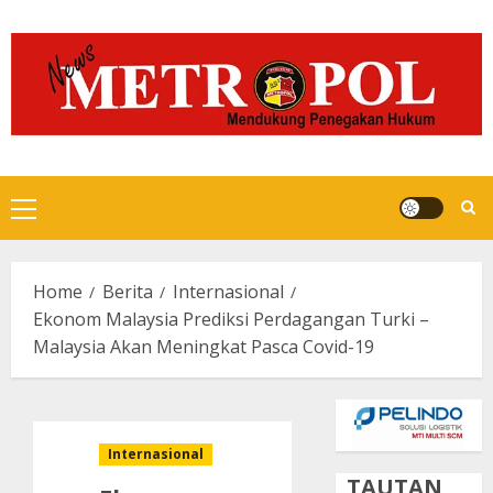
Skip
to
content
Primary
Menu
Home
Berita
Internasional
Ekonom Malaysia Prediksi Perdagangan Turki –
Malaysia Akan Meningkat Pasca Covid-19
Internasional
TAUTAN