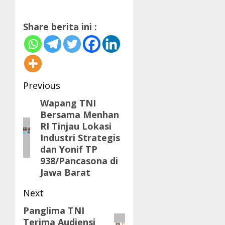
Share berita ini :
Post
Previous
navigation
Wapang TNI
Previous
Bersama Menhan
post:
RI Tinjau Lokasi
Industri Strategis
dan Yonif TP
938/Pancasona di
Jawa Barat
Next
Panglima TNI
Next
Terima Audiensi