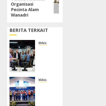
post:
Organisasi
Pecinta Alam
Wanadri
BERITA TERKAIT
Ekbis
Terima
Kunjungan
Delegasi
Madagaskar,
IPC TPK
Dorong
Modernisasi
Ekbis
Layanan
Pelindo
Bongkar
Operasikan
Muat
Terminal
Berbasis
2