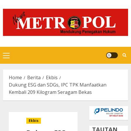
Skip
to
content
Primary
Menu
Home
Berita
Ekbis
Dukung ESG dan SDGs, IPC TPK Manfaatkan
Kembali 209 Kilogram Seragam Bekas
Ekbis
TAUTAN