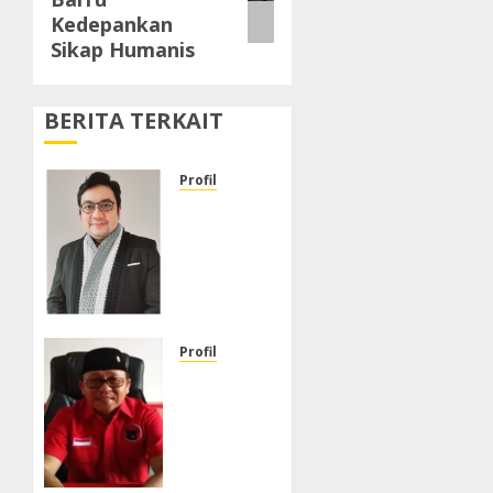
Kedepankan
Sikap Humanis
BERITA TERKAIT
Profil
Informasi
Penting
Yang
Harus
Disimak
Hingga
Tuntas
Profil
PDIP
JULI 13,
Sulbar :
2025
DR.
0
Agus
Ambo