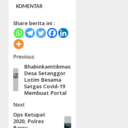
KOMENTAR
Share berita ini :
Post
Previous
navigation
Bhabinkamtibmas
Previous
Desa Setanggor
post:
Lotim Besama
Satgas Covid-19
Membuat Portal
Next
Ops Ketupat
Next
2020, Polres
post:
Barru