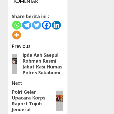
KOMENTAR
Share berita ini :
Post
Previous
navigation
Ipda Aah Saepul
Previous
Rohman Resmi
post:
Jabat Kasi Humas
Polres Sukabumi
Next
Polri Gelar
Next
Upacara Korps
post:
Raport Tujuh
Jenderal