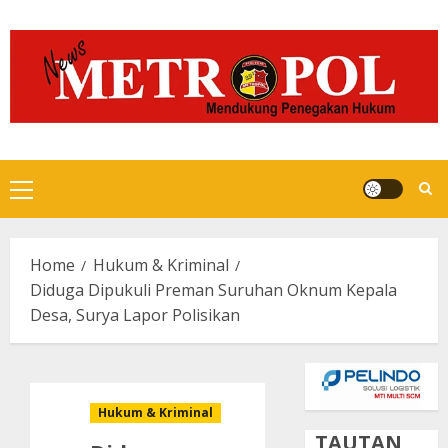
Skip
to
content
Primary
Menu
Home
Hukum & Kriminal
Diduga Dipukuli Preman Suruhan Oknum Kepala
Desa, Surya Lapor Polisikan
Hukum & Kriminal
TAUTAN