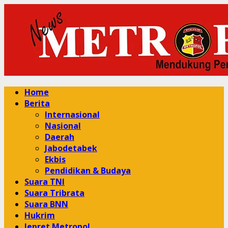
Skip
to
content
Primary
Home
Menu
Berita
Internasional
Nasional
Daerah
Jabodetabek
Ekbis
Pendidikan & Budaya
Suara TNI
Suara Tribrata
Suara BNN
Hukrim
Jepret Metropol