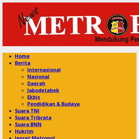
Skip
to
content
Primary
Home
Menu
Berita
Internasional
Nasional
Daerah
Jabodetabek
Ekbis
Pendidikan & Budaya
Suara TNI
Suara Tribrata
Suara BNN
Hukrim
Jepret Metropol