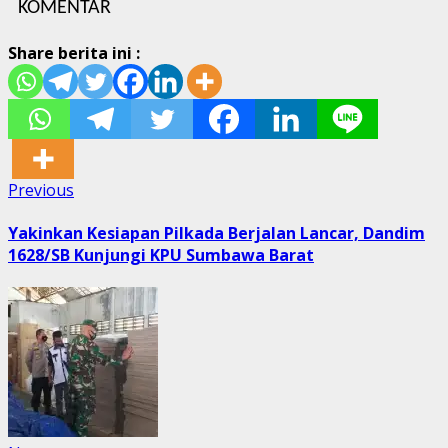
KOMENTAR
Share berita ini :
Post
Previous
Previous
post:
navigation
Yakinkan Kesiapan Pilkada Berjalan Lancar, Dandim
1628/SB Kunjungi KPU Sumbawa Barat