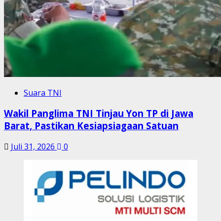
Suara TNI
Wakil Panglima TNI Tinjau Yon TP di Jawa
Barat, Pastikan Kesiapsiagaan Satuan
Juli 31, 2026
0