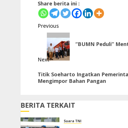
Share berita ini :
Post
Previous
navigation
Previous
“BUMN Peduli” Ment
post:
Next
Next
Titik Soeharto Ingatkan Pemerinta
post:
Mengimpor Bahan Pangan
BERITA TERKAIT
Suara TNI