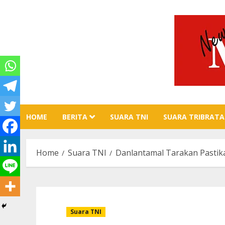
Skip
to
content
HOME
BERITA
SUARA TNI
SUARA TRIBRATA
Home
Suara TNI
Danlantamal Tarakan Pasti
Suara TNI