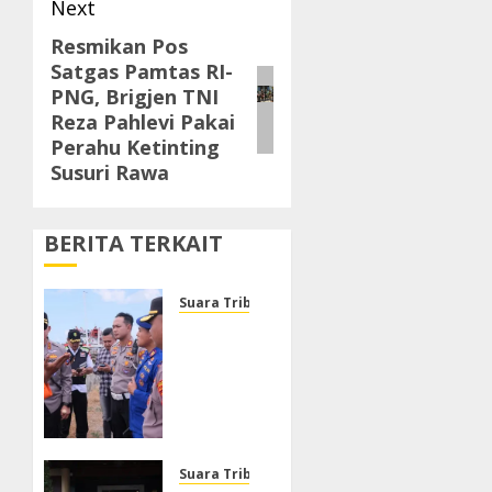
Next
Resmikan Pos
Next
Satgas Pamtas RI-
post:
PNG, Brigjen TNI
Reza Pahlevi Pakai
Perahu Ketinting
Susuri Rawa
BERITA TERKAIT
Suara Tribrata
Polresta
Sumenep
Buka
Posko
Darurat,
Respon
Cepat
Suara Tribrata