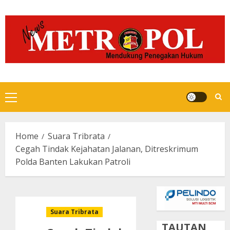
Skip
to
content
Primary
Menu
Home
Suara Tribrata
Cegah Tindak Kejahatan Jalanan, Ditreskrimum
Polda Banten Lakukan Patroli
Suara Tribrata
TAUTAN