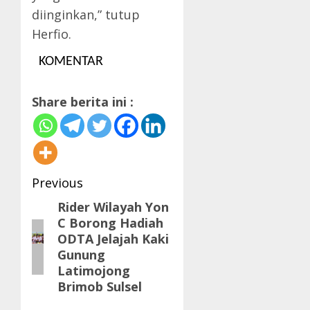
diinginkan,” tutup
Herfio.
KOMENTAR
Share berita ini :
Post
Previous
navigation
Rider Wilayah Yon
Previous
C Borong Hadiah
post:
ODTA Jelajah Kaki
Gunung
Latimojong
Brimob Sulsel