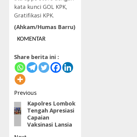
kata kunci GOL KPK,
Gratifikasi KPK.
(Ahkam/Humas Barru)
KOMENTAR
Share berita ini :
Post
Previous
navigation
Kapolres Lombok
Previous
Tengah Apresiasi
post:
Capaian
Vaksinasi Lansia
Next