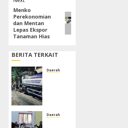
Menko
Next
Perekonomian
post:
dan Mentan
Lepas Ekspor
Tanaman Hias
BERITA TERKAIT
Daerah
PDAM
Tak
Alirkan
Air,
Warga
Jalan
Tengku
Daerah
Umar
DPRD
Lorong