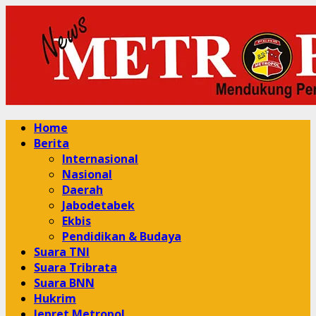
Skip
to
content
Primary
Home
Menu
Berita
Internasional
Nasional
Daerah
Jabodetabek
Ekbis
Pendidikan & Budaya
Suara TNI
Suara Tribrata
Suara BNN
Hukrim
Jepret Metropol