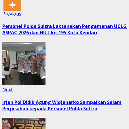
Post
Previous
Previous
post:
navigation
Personel Polda Sultra Laksanakan Pengamanan UCLG
ASPAC 2026 dan HUT ke-195 Kota Kendari
Next
Next
post:
Irjen Pol Didik Agung Widjanarko Sampaikan Salam
Perpisahan kepada Personel Polda Sultra