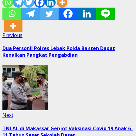
Post
Previous
Previous
post:
navigation
Dua Personil Polres Lebak Polda Banten Dapat
Kenaikan Pangkat Pengabdian
Next
Next
post:
TNI AL di Makassar Genjot Vaksinasi Covid 19 Anak 6-
11 Tahun Sasar Sekolah Dasar