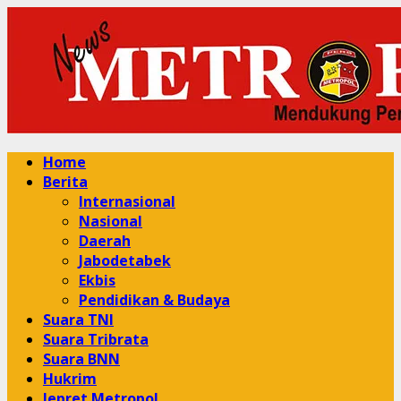
Skip
to
content
Primary
Home
Menu
Berita
Internasional
Nasional
Daerah
Jabodetabek
Ekbis
Pendidikan & Budaya
Suara TNI
Suara Tribrata
Suara BNN
Hukrim
Jepret Metropol