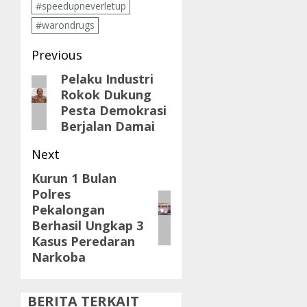
#speedupneverletup
#warondrugs
Post
Previous
navigation
Pelaku Industri
Previous
Rokok Dukung
post:
Pesta Demokrasi
Berjalan Damai
Next
Kurun 1 Bulan
Next
Polres
post:
Pekalongan
Berhasil Ungkap 3
Kasus Peredaran
Narkoba
BERITA TERKAIT