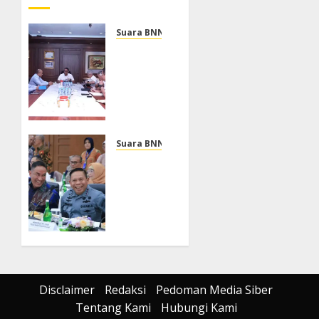
Suara BNN
BNN
dan
Kantor
Staf
Presiden
Perkuat
Sinergi
Suara BNN
Penanggulangan
Kepala
Narkotika
BNN RI
Hadiri
JULI 31,
Penyerahan
2026
LHP
0
BPK, 11
Kementerian
dan
Lembaga
Disclaimer
Redaksi
Pedoman Media Siber
Raih
Tentang Kami
Hubungi Kami
Opini