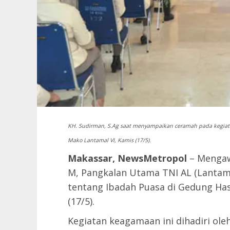
KH. Sudirman, S.Ag saat menyampaikan ceramah pada kegia
Mako Lantamal VI, Kamis (17/5).
Makassar, NewsMetropol
– Mengaw
M, Pangkalan Utama TNI AL (Lantam
tentang Ibadah Puasa di Gedung Ha
(17/5).
Kegiatan keagamaan ini dihadiri ole