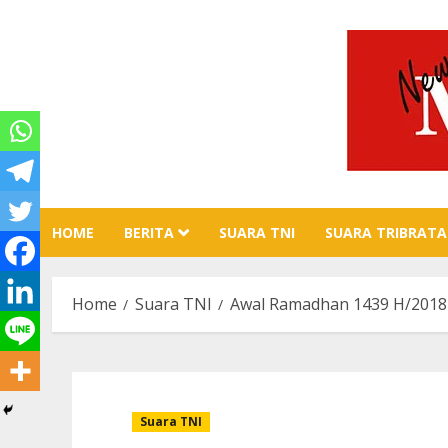
Skip
to
content
HOME
BERITA
SUARA TNI
SUARA TRIBRATA
Home
Suara TNI
Awal Ramadhan 1439 H/2018
Suara TNI