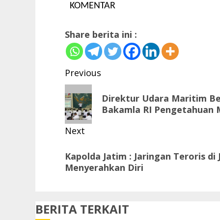
KOMENTAR
Share berita ini :
Post
Previous
navigation
Previous
Direktur Udara Maritim Be
post:
Bakamla RI Pengetahuan M
Next
Next
Kapolda Jatim : Jaringan Teroris di
post:
Menyerahkan Diri
BERITA TERKAIT