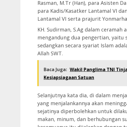
Rasman, M.Tr (Han), para Asisten D
para Kadis/Kasatker Lantamal VI dan
Lantamal VI serta prajurit Yonmarh
KH. Sudirman, S.Ag dalam ceramah
mengandung dua pengertian, yaitu
sedangkan secara syariat Islam ada
Allah SWT.
Baca Juga:
Wakil Panglima TNI Tinja
Kesiapsiagaan Satuan
Selanjutnya kata dia, di dalam men
yang menjalankannya akan meningga
sejatinya diperbolehkan untuk dilak
makan, minum, dan berhubungan suam
kesemuanya itu dijalankan dengan t