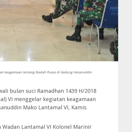
tan keagamaan tentang Ibadah Puasa di Gedung Hasanuddin
ali bulan suci Ramadhan 1439 H/2018
al) VI menggelar kegiatan keagamaan
sanuddin Mako Lantamal VI, Kamis
h Wadan Lantamal VI Kolonel Marinir