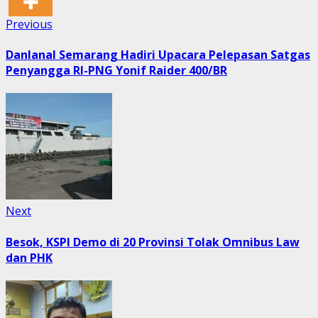
Post
Previous
Previous
post:
navigation
Danlanal Semarang Hadiri Upacara Pelepasan Satgas
Penyangga RI-PNG Yonif Raider 400/BR
Next
Next
post:
Besok, KSPI Demo di 20 Provinsi Tolak Omnibus Law
dan PHK