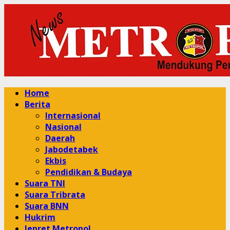
Skip
to
content
Primary
Home
Menu
Berita
Internasional
Nasional
Daerah
Jabodetabek
Ekbis
Pendidikan & Budaya
Suara TNI
Suara Tribrata
Suara BNN
Hukrim
Jepret Metropol