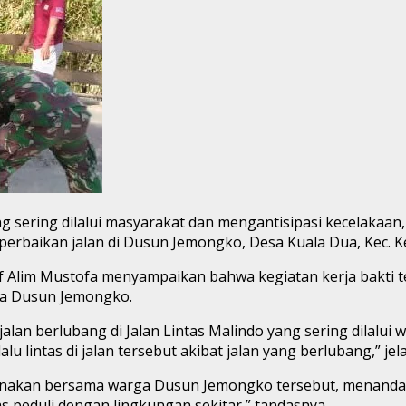
ng sering dilalui masyarakat dan mengantisipasi kecelakaa
rbaikan jalan di Dusun Jemongko, Desa Kuala Dua, Kec. Ke
 Alim Mustofa menyampaikan bahwa kegiatan kerja bakti ter
ga Dusun Jemongko.
n berlubang di Jalan Lintas Malindo yang sering dilalui w
lu lintas di jalan tersebut akibat jalan yang berlubang,” jel
nakan bersama warga Dusun Jemongko tersebut, menandaka
s peduli dengan lingkungan sekitar,” tandasnya.