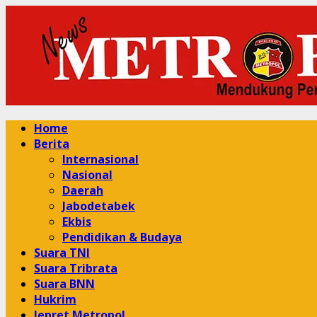
Skip
to
content
Primary
Home
Menu
Berita
Internasional
Nasional
Daerah
Jabodetabek
Ekbis
Pendidikan & Budaya
Suara TNI
Suara Tribrata
Suara BNN
Hukrim
Jepret Metropol