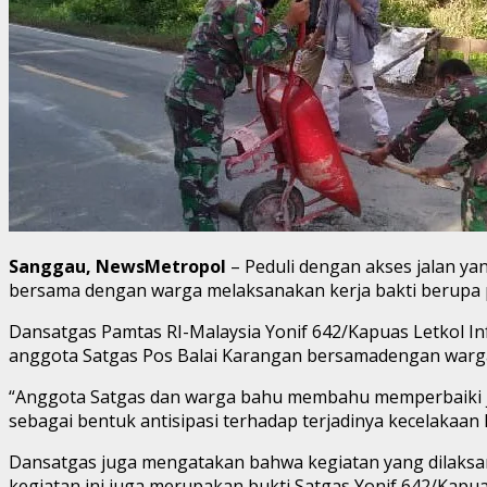
Sanggau, NewsMetropol
– Peduli dengan akses jalan ya
bersama dengan warga melaksanakan kerja bakti berupa pe
Dansatgas Pamtas RI-Malaysia Yonif 642/Kapuas Letkol Inf
anggota Satgas Pos Balai Karangan bersamadengan war
“Anggota Satgas dan warga bahu membahu memperbaiki jala
sebagai bentuk antisipasi terhadap terjadinya kecelakaan la
Dansatgas juga mengatakan bahwa kegiatan yang dilaksa
kegiatan ini juga merupakan bukti Satgas Yonif 642/Kapua