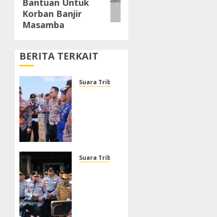
Bantuan Untuk
Korban Banjir
Masamba
BERITA TERKAIT
Suara Tribrata
Polresta
Sumenep
Buka
Posko
Darurat,
Respon
Cepat
Suara Tribrata
Penanganan
Polda
Korban
Banten
Kebakaran
Gelar
KM
Apel
Mutiara
Kesiapsiagaan