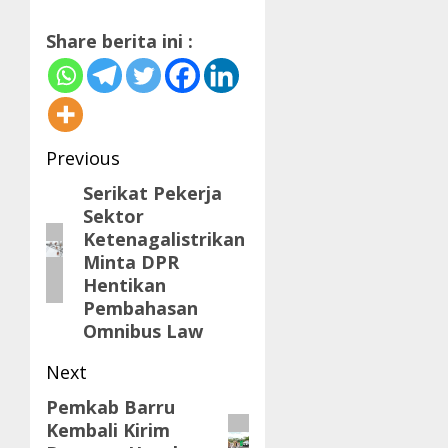
Share berita ini :
Post
Previous
navigation
Serikat Pekerja
Previous
Sektor
post:
Ketenagalistrikan
Minta DPR
Hentikan
Pembahasan
Omnibus Law
Next
Pemkab Barru
Next
Kembali Kirim
post: