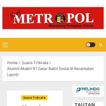
Skip
to
content
Primary
Menu
Home
Suara Tribrata
Alumni Akabri 91 Gelar Bakti Sosial di Kecamatan
Laonti
Suara Tribrata
TAUTAN