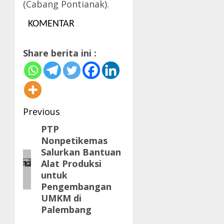
(Cabang Pontianak).
KOMENTAR
Share berita ini :
Post
Previous
navigation
PTP
Previous
Nonpetikemas
post:
Salurkan Bantuan
Alat Produksi
untuk
Pengembangan
UMKM di
Palembang