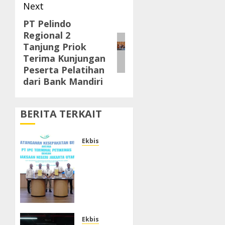
Next
PT Pelindo
Next
Regional 2
post:
Tanjung Priok
Terima Kunjungan
Peserta Pelatihan
dari Bank Mandiri
BERITA TERKAIT
Ekbis
Tingkatkan
Mitigasi
Risiko,
IPC TPK
Resmi
Perpanjang
Sinergi
Ekbis