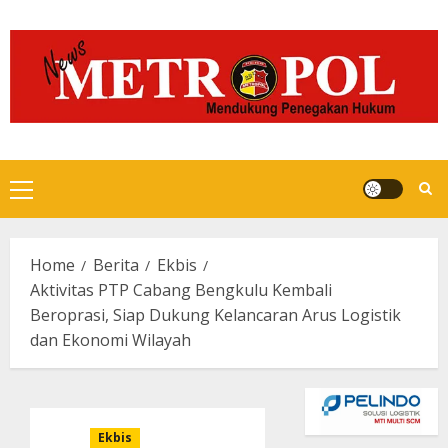
Skip
to
content
Primary
Menu
Home
Berita
Ekbis
Aktivitas PTP Cabang Bengkulu Kembali
Beroprasi, Siap Dukung Kelancaran Arus Logistik
dan Ekonomi Wilayah
Ekbis