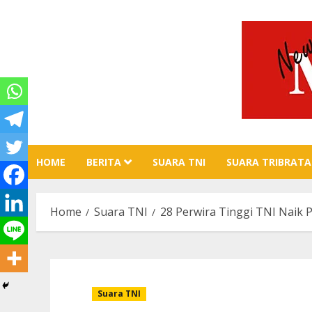
Skip
to
content
HOME
BERITA
SUARA TNI
SUARA TRIBRATA
Home
Suara TNI
28 Perwira Tinggi TNI Naik 
Suara TNI