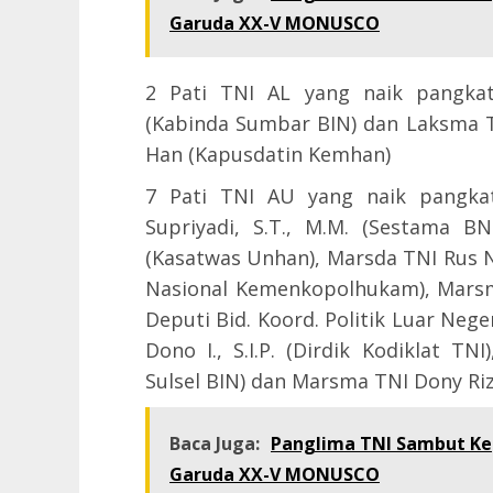
Garuda XX-V MONUSCO
2 Pati TNI AL yang naik pangkat 
(Kabinda Sumbar BIN) dan Laksma TN
Han (Kapusdatin Kemhan)
7 Pati TNI AU yang naik pangka
Supriyadi, S.T., M.M. (Sestama BN
(Kasatwas Unhan), Marsda TNI Rus Nu
Nasional Kemenkopolhukam), Marsma
Deputi Bid. Koord. Politik Luar Ne
Dono I., S.I.P. (Dirdik Kodiklat T
Sulsel BIN) dan Marsma TNI Dony Riz
Baca Juga:
Panglima TNI Sambut Kep
Garuda XX-V MONUSCO