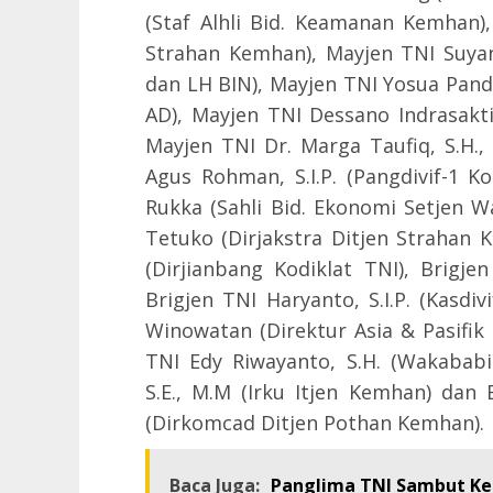
(Staf Alhli Bid. Keamanan Kemhan
Strahan Kemhan), Mayjen TNI Suyanto
dan LH BIN), Mayjen TNI Yosua Pandi
AD), Mayjen TNI Dessano Indrasakti,
Mayjen TNI Dr. Marga Taufiq, S.H., 
Agus Rohman, S.I.P. (Pangdivif-1 
Rukka (Sahli Bid. Ekonomi Setjen 
Tetuko (Dirjakstra Ditjen Strahan K
(Dirjianbang Kodiklat TNI), Brigj
Brigjen TNI Haryanto, S.I.P. (Kasdiv
Winowatan (Direktur Asia & Pasifik B
TNI Edy Riwayanto, S.H. (Wakabab
S.E., M.M (Irku Itjen Kemhan) dan 
(Dirkomcad Ditjen Pothan Kemhan).
Baca Juga:
Panglima TNI Sambut Kep