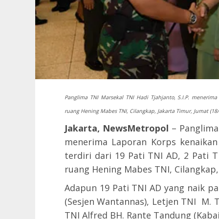
Panglima TNI Marsekal TNI Hadi Tjahjanto, S.I.P. menerima 
ruang Hening Mabes TNI, Cilangkap, Jakarta Timur, Jumat (18/
Jakarta, NewsMetropol
– Panglima 
menerima Laporan Korps kenaikan p
terdiri dari 19 Pati TNI AD, 2 Pati
ruang Hening Mabes TNI, Cilangkap, 
Adapun 19 Pati TNI AD yang naik p
(Sesjen Wantannas), Letjen TNI M. 
TNI Alfred BH. Rante Tandung (Kaba