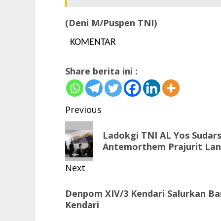
(Deni M/Puspen TNI)
KOMENTAR
Share berita ini :
Post
Previous
navigation
Previous
Ladokgi TNI AL Yos Sudars
post:
Antemorthem Prajurit Lan
Next
Next
Denpom XIV/3 Kendari Salurkan Ban
post:
Kendari