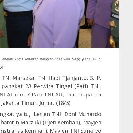
Laporan Korps kenaikan pangkat 28 Perwira Tinggi (Pati) TNI, di
5).
TNI Marsekal TNI Hadi Tjahjanto, S.I.P.
angkat 28 Perwira Tinggi (Pati) TNI,
 TNI AL dan 7 Pati TNI AU, bertempat di
Jakarta Timur, Jumat (18/5).
angkat yaitu, Letjen TNI Doni Munardo
Thamrin Marzuki (Irjen Kemhan), Mayjen
instranas Kemhan), Mayjen TNI Sunaryo