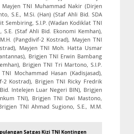
), Mayjen TNI Muhammad Nakir (Dirjen
, S.E., M.Si. (Han) (Staf Ahli Bid. SDA
t Sembiring, S.I.P. (Wadan Kodiklat TNI
 S.E. (Staf Ahli Bid. Ekonomi Kemhan),
M.H. (Pangdivif-2 Kostrad), Mayjen TNI
Kostrad), Mayjen TNI Moh. Hatta Usmar
Wantannas), Brigjen TNI Erwin Bambang
emhan), Brigjen TNI Tri Martono, S.I.P.
en TNI Mochammad Hasan (Kadisjasad),
if-2 Kostrad), Brigjen TNI Ricky Fredrik
id. Intelejen Luar Negeri BIN), Brigjen
inkum TNI), Brigjen TNI Dwi Mastono,
Brigjen TNI Ahmad Sugiono, S.E., M.M.
ulangan Satgas Kizi TNI Kontingen