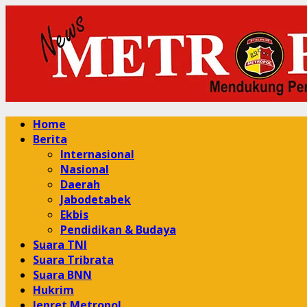
Skip
to
content
Primary
Home
Menu
Berita
Internasional
Nasional
Daerah
Jabodetabek
Ekbis
Pendidikan & Budaya
Suara TNI
Suara Tribrata
Suara BNN
Hukrim
Jepret Metropol