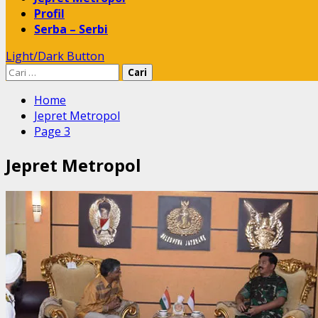
Profil
Serba – Serbi
Light/Dark Button
Cari
untuk:
Home
Jepret Metropol
Page 3
Jepret Metropol