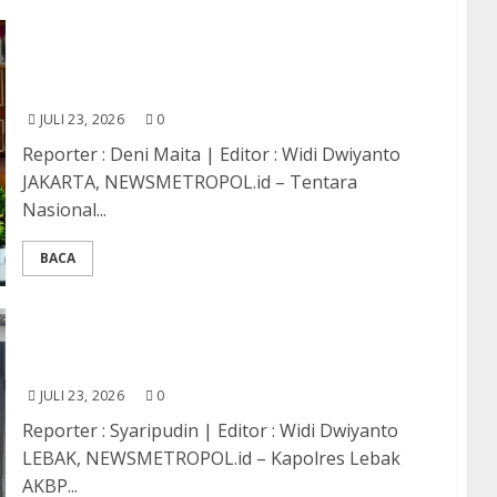
TNI dan ICRC Teguhkan Kemitraan Strategis,
Perpanjang Nota Kesepahaman Hukum
Humaniter Internasional
JULI 23, 2026
0
Reporter : Deni Maita | Editor : Widi Dwiyanto
JAKARTA, NEWSMETROPOL.id – Tentara
Nasional...
BACA
Wujud Kepedulian Polri, Kapolres Lebak
Resmikan Bedah Rumah Milik Ma Sarminah
JULI 23, 2026
0
Reporter : Syaripudin | Editor : Widi Dwiyanto
LEBAK, NEWSMETROPOL.id – Kapolres Lebak
AKBP...