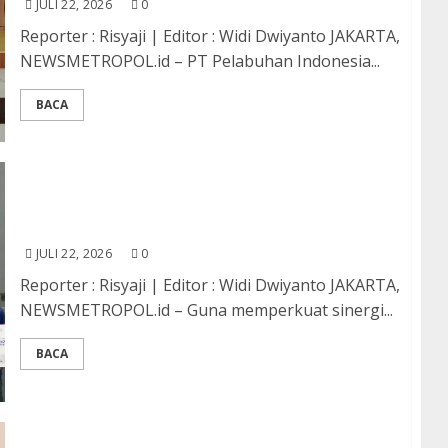
JULI 22, 2026
0
Reporter : Risyaji | Editor : Widi Dwiyanto JAKARTA,
NEWSMETROPOL.id – PT Pelabuhan Indonesia...
BACA
Sambut Hari Jadi ke-13, IPC TPK Dorong
Sportivitas Bersama Pengguna Jasa
JULI 22, 2026
0
Reporter : Risyaji | Editor : Widi Dwiyanto JAKARTA,
NEWSMETROPOL.id – Guna memperkuat sinergi...
BACA
Sharing Season Perkuat Pemahaman Kenali