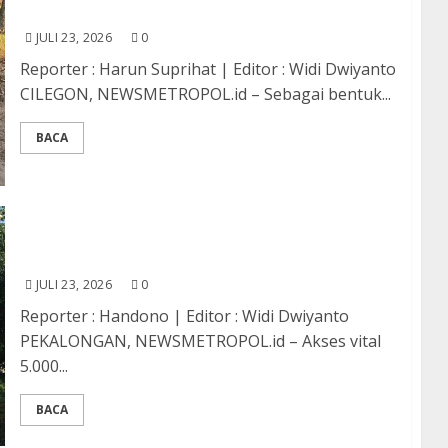
Untuk Warga Terdampak Kekeringan
JULI 23, 2026
0
Reporter : Harun Suprihat | Editor : Widi Dwiyanto
CILEGON, NEWSMETROPOL.id – Sebagai bentuk...
BACA
Jembatan Perintis Garuda Resmi Dibuka, Akses
5.000 Warga Galangpengampon Kembali Pulih
JULI 23, 2026
0
Reporter : Handono | Editor : Widi Dwiyanto
PEKALONGAN, NEWSMETROPOL.id – Akses vital
5.000...
BACA