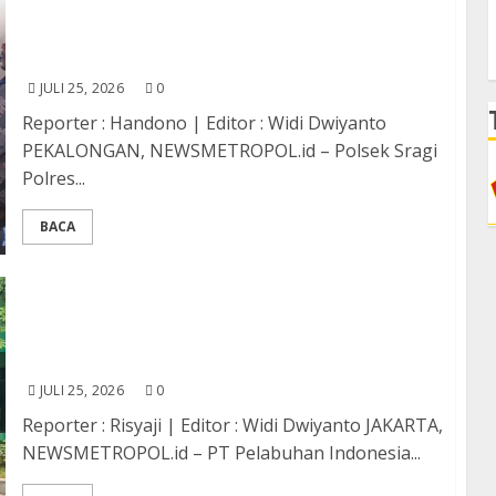
Polsek Sragi Dampingi Rembug Warga dan PT
Arunika Jaya Textile, Sepakati Pembangunan
Saluran Irigasi
JULI 25, 2026
0
Reporter : Handono | Editor : Widi Dwiyanto
PEKALONGAN, NEWSMETROPOL.id – Polsek Sragi
Polres...
BACA
Perkuat Kolaborasi Sosial, Pelindo Regional 2
Tanjung Priok Serahkan 300 Paket Sembako
kepada Kodim 0502 Jakarta Utara
JULI 25, 2026
0
Reporter : Risyaji | Editor : Widi Dwiyanto JAKARTA,
NEWSMETROPOL.id – PT Pelabuhan Indonesia...