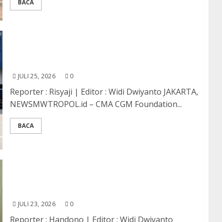
BACA
Sekolah Ketiga Yang Telah Direnovasi
Diresmikan di Jakarta Utara
JULI 25, 2026
0
Reporter : Risyaji | Editor : Widi Dwiyanto JAKARTA,
NEWSMWTROPOL.id – CMA CGM Foundation...
BACA
DPRD Kabupaten Pekalongan Dorong
Percepatan Pembenahan Irigasi, Usulkan
Pemetaan Menyeluruh pada 2027
JULI 23, 2026
0
Reporter : Handono | Editor : Widi Dwiyanto