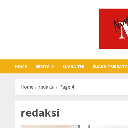
Skip
to
content
HOME
BERITA
SUARA TNI
SUARA TRIBRATA
Home
redaksi
Page 4
redaksi