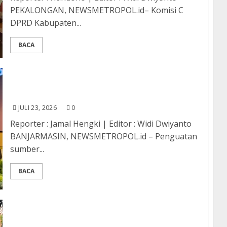
PEKALONGAN, NEWSMETROPOL.id– Komisi C
DPRD Kabupaten...
BACA
Internalisasi Polantas KARIB, Rakernis Polda
Kalsel 2026 Hadirkan Motivator Nasional
JULI 23, 2026
0
Reporter : Jamal Hengki | Editor : Widi Dwiyanto ​
BANJARMASIN, NEWSMETROPOL.id – Penguatan
sumber...
BACA
Polres Cilegon Salurkan 13.000 Liter Air Bersih