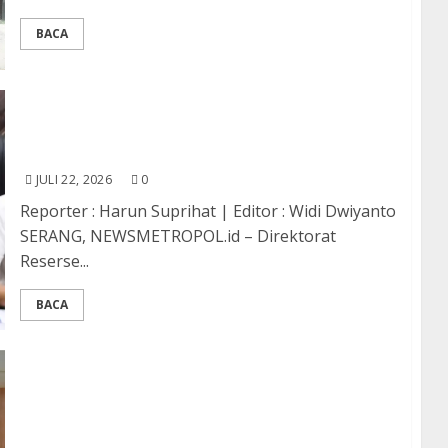
BACA
Ditreskrimum Polda Banten Amankan Satu
Tersangka Kasus Dugaan Pengeroyokan dan
Penculikan di Lebak
JULI 22, 2026
0
Reporter : Harun Suprihat | Editor : Widi Dwiyanto
SERANG, NEWSMETROPOL.id – Direktorat
Reserse...
BACA
Pelindo Regional 2 Tanjung Priok dan Sunda
Kelapa Gelar Doa Bersama serta Santunan
Anak Yatim