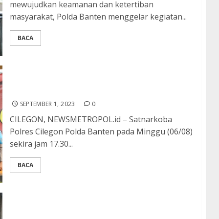
mewujudkan keamanan dan ketertiban
masyarakat, Polda Banten menggelar kegiatan...
BACA
Satresnarkoba Polres Cilegon Polda Banten
Amankan Pelaku Pengedar Narkotika
SEPTEMBER 1, 2023
0
CILEGON, NEWSMETROPOL.id – Satnarkoba
Polres Cilegon Polda Banten pada Minggu (06/08)
sekira jam 17.30...
BACA
Polda Sultra Rayakan Syukuran dalam Rangka
Hari Jadi ke-75 Polwan Republik Indonesia