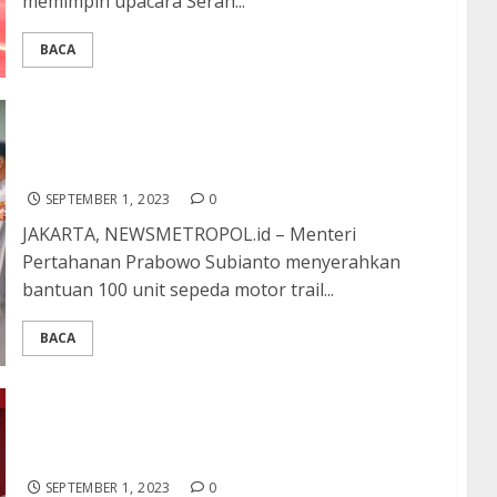
memimpin upacara Serah...
BACA
Kemenhan Prabowo Serahkan 100 Unit Rantis
E-Tactical Sergap Karya Anak Bangsa Kepada
TNI dan Polri
SEPTEMBER 1, 2023
0
JAKARTA, NEWSMETROPOL.id – Menteri
Pertahanan Prabowo Subianto menyerahkan
bantuan 100 unit sepeda motor trail...
BACA
Polres Blitar Kota Gelar Baksos dan
Pengobatan Gratis di Posko Kampung
Tangguh Narkoba
SEPTEMBER 1, 2023
0