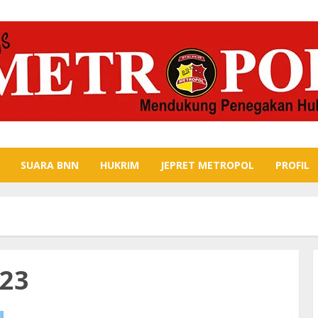
SUARA BNN
HUKRIM
JEPRET METROPOL
PROFIL
23