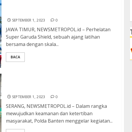
Terbesar Sepanjang Sejarah, Latihan Super
Garuda Shield 2023
SEPTEMBER 1, 2023
0
JAWA TIMUR, NEWSMETROPOL.id – Perhelatan
Super Garuda Shield, sebuah ajang latihan
bersama dengan skala...
BACA
Jum’at Curhat, Polda Banten Serap Aspirasi dan
Curhatan Para Pedagang
SEPTEMBER 1, 2023
0
SERANG, NEWSMETROPOL.id – Dalam rangka
mewujudkan keamanan dan ketertiban
masyarakat, Polda Banten menggelar kegiatan...