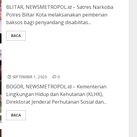
BLITAR, NEWSMETROPOL.id – Satres Narkoba
Polres Blitar Kota melaksanakan pemberian
baksos bagi penyandang disabilitas...
BACA
KLHK Kunjungi Kelompok Tani Hutan Ciguha
River, Tim Evaluasi : Wisata Alamnya Wujud
Nyata Kelola Hutan Sosial
SEPTEMBER 1, 2023
0
BOGOR, NEWSMETROPOL.id – Kementerian
Lingkungan Hidup dan Kehutanan (KLHK),
Direktorat Jenderal Perhutanan Sosial dan...
BACA