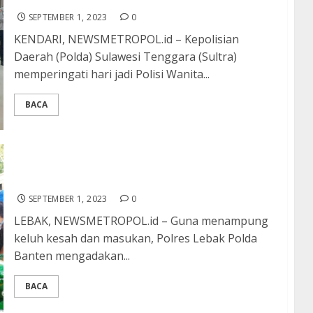
SEPTEMBER 1, 2023
0
KENDARI, NEWSMETROPOL.id – Kepolisian
Daerah (Polda) Sulawesi Tenggara (Sultra)
memperingati hari jadi Polisi Wanita...
BACA
Polres Lebak Gelar Jum’at Curhat Paguyuban
Online Driver Santuy Rangkasbitung (DSR)
SEPTEMBER 1, 2023
0
LEBAK, NEWSMETROPOL.id – Guna menampung
keluh kesah dan masukan, Polres Lebak Polda
Banten mengadakan...
BACA