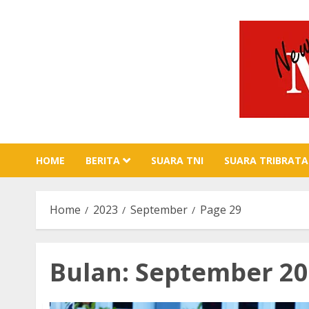
Skip
to
content
HOME
BERITA
SUARA TNI
SUARA TRIBRATA
Home
2023
September
Page 29
Bulan:
September 20