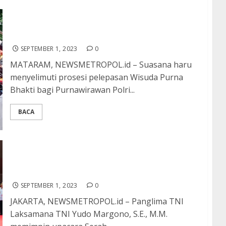
Waka Polda NTB Lepas 81 Anggota Wisuda
Purna Bhakti dan PNS Polri Polda NTB
SEPTEMBER 1, 2023
0
MATARAM, NEWSMETROPOL.id – Suasana haru
menyelimuti prosesi pelepasan Wisuda Purna
Bhakti bagi Purnawirawan Polri...
BACA
Panglima TNI Pimpin Sertijab Aslog dan
Kapusada TNI serta Kenkat Pati TNI Rektor
Unhan
SEPTEMBER 1, 2023
0
JAKARTA, NEWSMETROPOL.id – Panglima TNI
Laksamana TNI Yudo Margono, S.E., M.M.