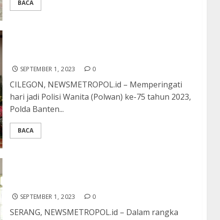
BACA
Peringati Hari Jadi ke-75, Polwan Polda Banten
Gelar Syukuran
SEPTEMBER 1, 2023
0
CILEGON, NEWSMETROPOL.id – Memperingati
hari jadi Polisi Wanita (Polwan) ke-75 tahun 2023,
Polda Banten...
BACA
Jum’at Curhat, Polda Banten Serap Aspirasi dan
Curhatan Masyarakat
SEPTEMBER 1, 2023
0
SERANG, NEWSMETROPOL.id – Dalam rangka