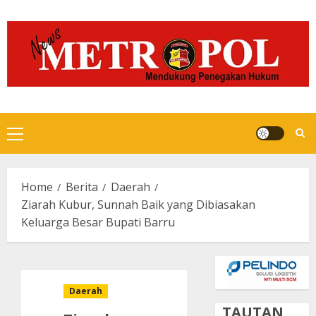
Skip
to
content
Primary
Menu
Home
Berita
Daerah
Ziarah Kubur, Sunnah Baik yang Dibiasakan
Keluarga Besar Bupati Barru
Daerah
TAUTAN