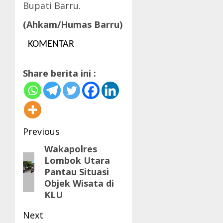
Bupati Barru.
(Ahkam/Humas Barru)
KOMENTAR
Share berita ini :
Post
Previous
navigation
Wakapolres
Previous
Lombok Utara
post:
Pantau Situasi
Objek Wisata di
KLU
Next