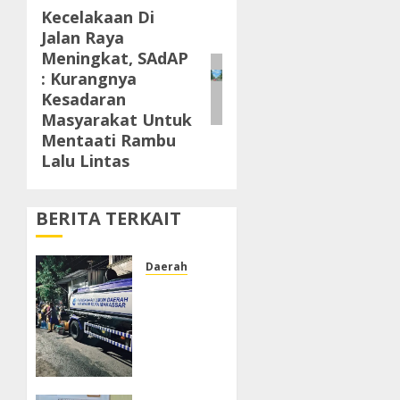
Kecelakaan Di
Next
Jalan Raya
post:
Meningkat, SAdAP
: Kurangnya
Kesadaran
Masyarakat Untuk
Mentaati Rambu
Lalu Lintas
BERITA TERKAIT
Daerah
PDAM
Tak
Alirkan
Air,
Warga
Jalan