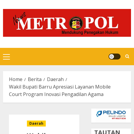
Skip
to
content
Primary
Menu
Home
Berita
Daerah
Wakil Bupati Barru Apresiasi Layanan Mobile
Court Program Inovasi Pengadilan Agama
Daerah
TAUTAN