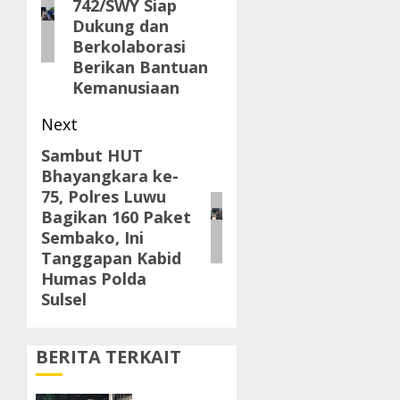
742/SWY Siap
Dukung dan
Berkolaborasi
Berikan Bantuan
Kemanusiaan
Next
Sambut HUT
Next
Bhayangkara ke-
post:
75, Polres Luwu
Bagikan 160 Paket
Sembako, Ini
Tanggapan Kabid
Humas Polda
Sulsel
BERITA TERKAIT