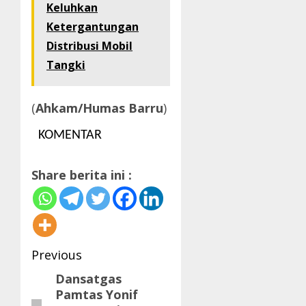
Keluhkan
Ketergantungan
Distribusi Mobil
Tangki
(
Ahkam/Humas Barru
)
KOMENTAR
Share berita ini :
Post
Previous
navigation
Dansatgas
Previous
Pamtas Yonif
post: