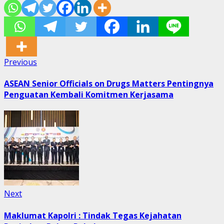
Post
Previous
Previous
post:
navigation
ASEAN Senior Officials on Drugs Matters Pentingnya
Penguatan Kembali Komitmen Kerjasama
Next
Next
post:
Maklumat Kapolri : Tindak Tegas Kejahatan