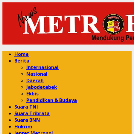
Skip
to
content
Primary
Home
Menu
Berita
Internasional
Nasional
Daerah
Jabodetabek
Ekbis
Pendidikan & Budaya
Suara TNI
Suara Tribrata
Suara BNN
Hukrim
Jepret Metropol