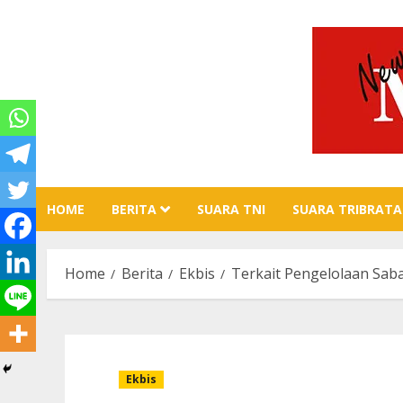
Skip
to
content
HOME
BERITA
SUARA TNI
SUARA TRIBRATA
Home
Berita
Ekbis
Terkait Pengelolaan Sab
Ekbis