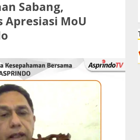
aan Sabang,
 Apresiasi MoU
do