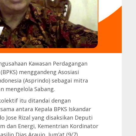
ngusahaan Kawasan Perdagangan
 (BPKS) menggandeng Asosiasi
donesia (Asprindo) sebagai mitra
n mengelola Sabang.
olektif itu ditandai dengan
ama antara Kepala BPKS Iskandar
 Jose Rizal yang disaksikan Deputi
im dan Energi, Kementrian Kordinator
ilio Dias Araujo, Jum’at (9/7).