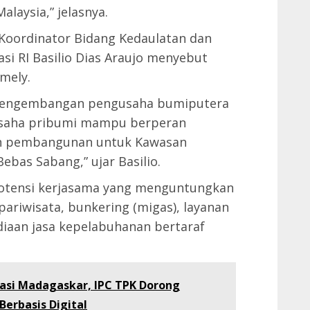
laysia,” jelasnya.
Koordinator Bidang Kedaulatan dan
si RI Basilio Dias Araujo menyebut
imely.
a pengembangan pengusaha bumiputera
usaha pribumi mampu berperan
an pembangunan untuk Kawasan
bas Sabang,” ujar Basilio.
 potensi kerjasama yang menguntungkan
pariwisata, bunkering (migas), layanan
ediaan jasa kepelabuhanan bertaraf
asi Madagaskar, IPC TPK Dorong
erbasis Digital