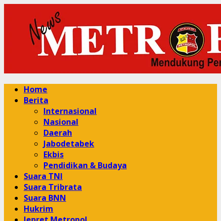
Skip
to
content
Primary
Home
Menu
Berita
Internasional
Nasional
Daerah
Jabodetabek
Ekbis
Pendidikan & Budaya
Suara TNI
Suara Tribrata
Suara BNN
Hukrim
Jepret Metropol