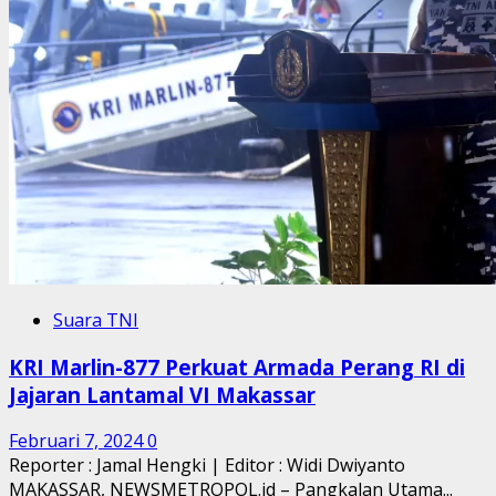
Suara TNI
KRI Marlin-877 Perkuat Armada Perang RI di
Jajaran Lantamal VI Makassar
Februari 7, 2024
0
Reporter : Jamal Hengki | Editor : Widi Dwiyanto
MAKASSAR, NEWSMETROPOL.id – Pangkalan Utama...