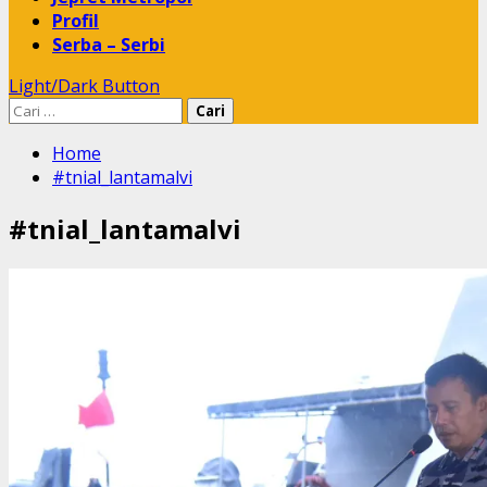
Profil
Serba – Serbi
Light/Dark Button
Cari
untuk:
Home
#tnial_lantamalvi
#tnial_lantamalvi