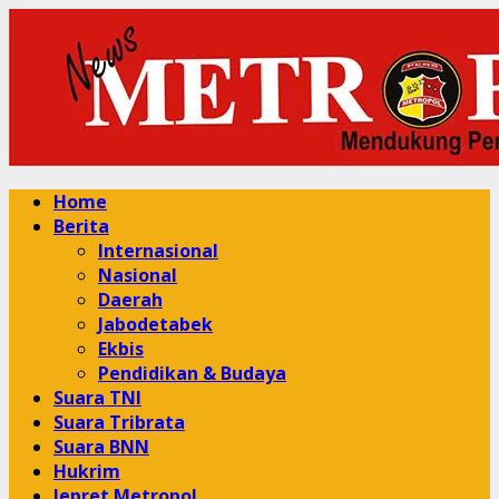
Skip
to
content
Primary
Home
Menu
Berita
Internasional
Nasional
Daerah
Jabodetabek
Ekbis
Pendidikan & Budaya
Suara TNI
Suara Tribrata
Suara BNN
Hukrim
Jepret Metropol