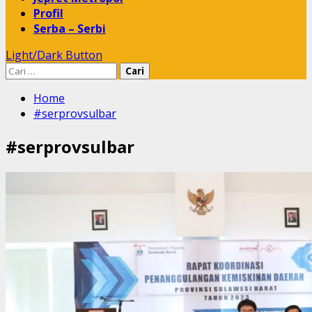
Profil
Serba – Serbi
Light/Dark Button
Cari
untuk:
Home
#serprovsulbar
#serprovsulbar