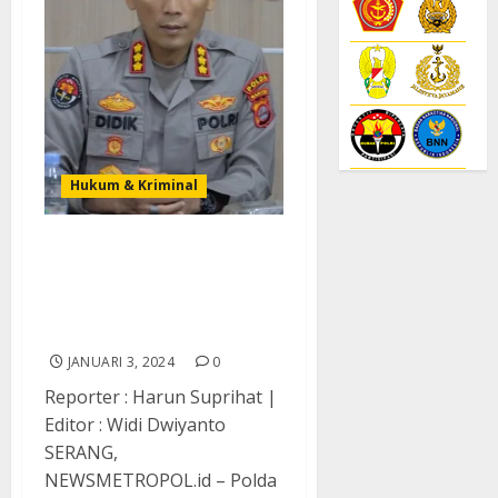
Hukum & Kriminal
Polda Banten Klarifikasi
Tentang Praperadilan
yang Diajukan SJ Terkait
SHM Tanah
JANUARI 3, 2024
0
Reporter : Harun Suprihat |
Editor : Widi Dwiyanto
SERANG,
NEWSMETROPOL.id – Polda