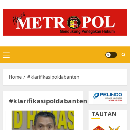
Skip
to
content
Primary
Menu
Home
#klarifikasipoldabanten
#klarifikasipoldabanten
TAUTAN