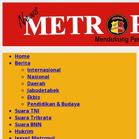
Skip
to
content
Primary
Home
Menu
Berita
Internasional
Nasional
Daerah
Jabodetabek
Ekbis
Pendidikan & Budaya
Suara TNI
Suara Tribrata
Suara BNN
Hukrim
Jepret Metropol