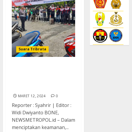
Suara Tribrata
Ops Keselamatan,
Satlantas Polres Bone
Sosialisasi ke Club Motor
dan Mobil
MARET 12, 2024
0
Reporter : Syahrir | Editor :
Widi Dwiyanto BONE,
NEWSMETROPOL.id – Dalam
menciptakan keamanan,...