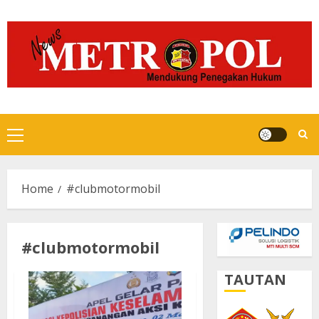
Skip
to
content
Primary
Menu
Home
#clubmotormobil
#clubmotormobil
TAUTAN